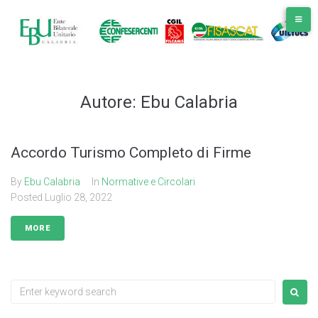
Skip
to
content
Autore:
Ebu Calabria
Accordo Turismo Completo di Firme
By
Ebu Calabria
In
Normative e Circolari
Posted
Luglio 28, 2022
MORE
Search
for: