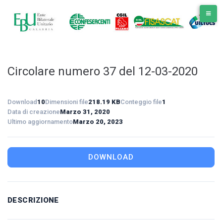
Skip
to
content
Circolare numero 37 del 12-03-2020
Download
10
Dimensioni file
218.19 KB
Conteggio file
1
Data di creazione
Marzo 31, 2020
Ultimo aggiornamento
Marzo 20, 2023
DOWNLOAD
DESCRIZIONE